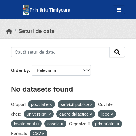
Skip to main content
Primăria Timișoara
Seturi de date
Order by
No datasets found
Grupuri:
populatie
servicii-publice
Cuvinte
cheie:
universitati
cadre didactice
licee
invatamant
scoala
Organizații:
primariatm
Formate:
CSV