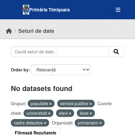
Skip to main content
Primăria Timișoara
Seturi de date
Order by
No datasets found
Grupuri:
populatie
servicii-publice
Cuvinte
cheie:
universitati
elevi
licee
cadre didactice
Organizații:
primariatm
Filtrează Rezultatele