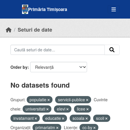
Skip to main content
Primăria Timișoara
Seturi de date
Order by
No datasets found
Grupuri:
populatie
servicii-publice
Cuvinte
cheie:
universitati
elevi
licee
invatamant
educatie
scoala
scoli
Organizații:
primariatm
Licenţe:
cc-by