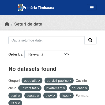
Skip to main content
Primăria Timișoara
Seturi de date
Order by
No datasets found
Grupuri:
populatie
servicii-publice
Cuvinte
cheie:
universitati
invatamant
educatie
scoli
scoala
elevi
liceu
Formate:
CSV