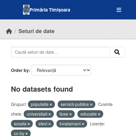
Skip to main content
Primăria Timișoara
Seturi de date
Order by
No datasets found
Grupuri:
populatie
servicii-publice
Cuvinte
cheie:
universitati
licee
educatie
scoala
elevi
invatamant
Licenţe:
cc-by