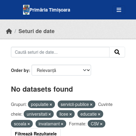
Skip to main content
Primăria Timișoara
Seturi de date
Order by
No datasets found
Grupuri:
populatie
servicii-publice
Cuvinte
cheie:
universitati
licee
educatie
scoala
invatamant
Formate:
CSV
Filtrează Rezultatele