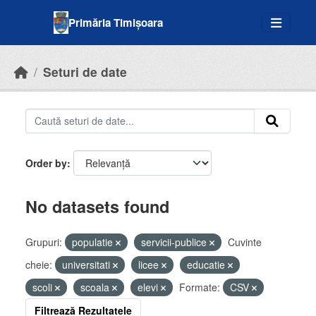
Skip to main content
Primăria Timișoara
Seturi de date
Order by
No datasets found
Grupuri:
populatie
servicii-publice
Cuvinte
cheie:
universitati
licee
educatie
scoli
scoala
elevi
Formate:
CSV
Filtrează Rezultatele