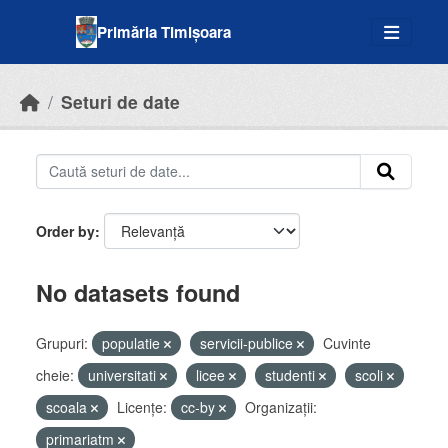
Skip to main content
Primăria Timișoara
Seturi de date
Order by
No datasets found
Grupuri:
populatie
servicii-publice
Cuvinte
cheie:
universitati
licee
studenti
scoli
scoala
Licenţe:
cc-by
Organizații:
primariatm