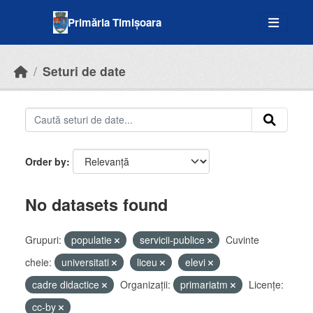
Skip to main content
Primăria Timișoara
Seturi de date
Order by
No datasets found
Grupuri:
populatie
servicii-publice
Cuvinte
cheie:
universitati
liceu
elevi
cadre didactice
Organizații:
primariatm
Licenţe:
cc-by