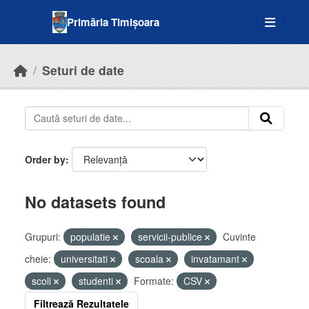
Skip to main content
Primăria Timișoara
Seturi de date
Order by
No datasets found
Grupuri:
populatie
servicii-publice
Cuvinte
cheie:
universitati
scoala
invatamant
scoli
studenti
Formate:
CSV
Filtrează Rezultatele