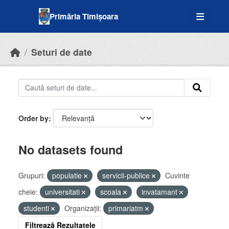
Skip to main content
Primăria Timișoara
Seturi de date
Order by
No datasets found
Grupuri:
populatie
servicii-publice
Cuvinte
cheie:
universitati
scoala
invatamant
studenti
Organizații:
primariatm
Filtrează Rezultatele