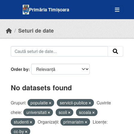
Skip to main content
Primăria Timișoara
Seturi de date
Order by
No datasets found
Grupuri:
populatie
servicii-publice
Cuvinte
cheie:
universitati
scoli
scoala
studenti
Organizații:
primariatm
Licenţe:
cc-by