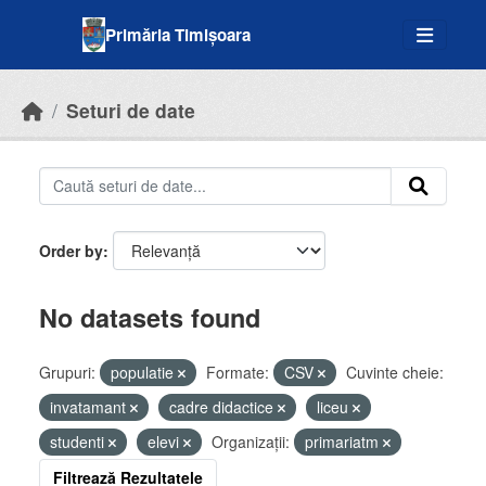
Skip to main content
Primăria Timișoara
Seturi de date
Order by
No datasets found
Grupuri:
populatie
Formate:
CSV
Cuvinte cheie:
invatamant
cadre didactice
liceu
studenti
elevi
Organizații:
primariatm
Filtrează Rezultatele