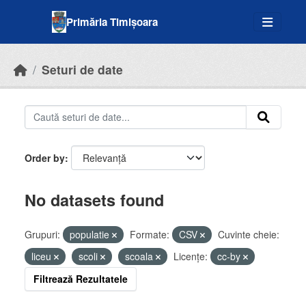
Skip to main content
Primăria Timișoara
Seturi de date
Order by
No datasets found
Grupuri:
populatie
Formate:
CSV
Cuvinte cheie:
liceu
scoli
scoala
Licenţe:
cc-by
Filtrează Rezultatele