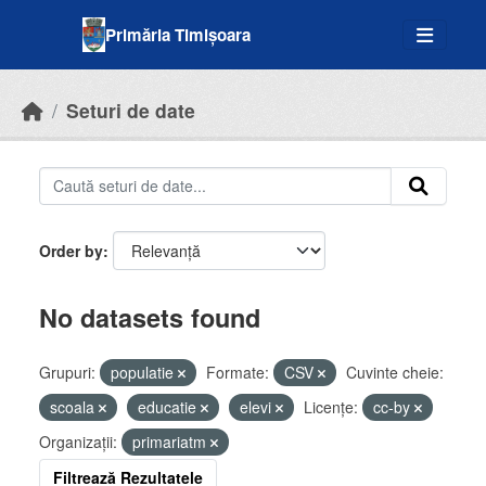
Skip to main content
Primăria Timișoara
Seturi de date
Order by
No datasets found
Grupuri:
populatie
Formate:
CSV
Cuvinte cheie:
scoala
educatie
elevi
Licenţe:
cc-by
Organizații:
primariatm
Filtrează Rezultatele