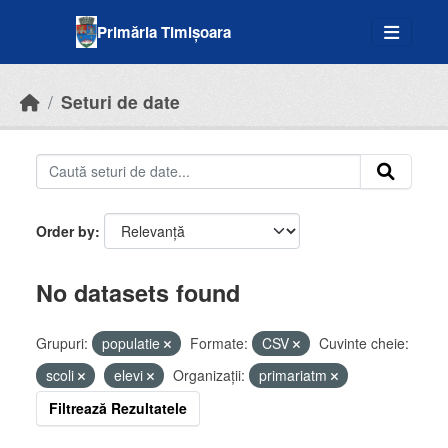
Skip to main content
Primăria Timișoara
Seturi de date
Order by
No datasets found
Grupuri:
populatie
Formate:
CSV
Cuvinte cheie:
scoli
elevi
Organizații:
primariatm
Filtrează Rezultatele