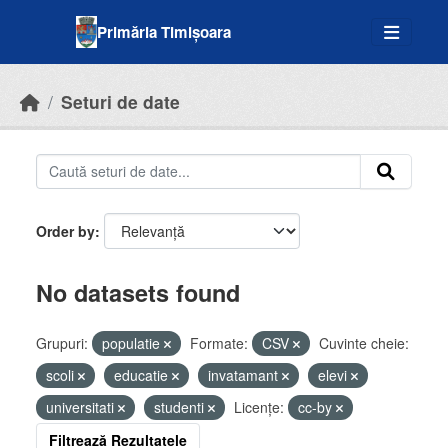
Skip to main content
Primăria Timișoara
Seturi de date
Order by
No datasets found
Grupuri:
populatie
Formate:
CSV
Cuvinte cheie:
scoli
educatie
invatamant
elevi
universitati
studenti
Licenţe:
cc-by
Filtrează Rezultatele