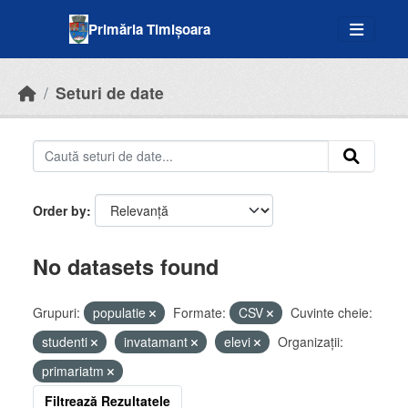
Skip to main content
Primăria Timișoara
Seturi de date
Order by
No datasets found
Grupuri:
populatie
Formate:
CSV
Cuvinte cheie:
studenti
invatamant
elevi
Organizații:
primariatm
Filtrează Rezultatele