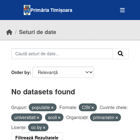
Skip to main content
Primăria Timișoara
Seturi de date
Order by
No datasets found
Grupuri:
populatie
Formate:
CSV
Cuvinte cheie:
universitati
scoli
Organizații:
primariatm
Licenţe:
cc-by
Filtrează Rezultatele