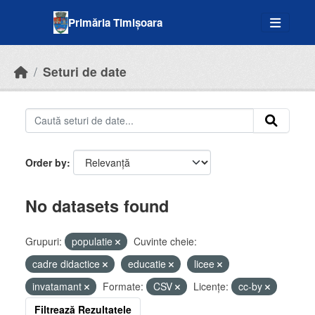
Skip to main content
Primăria Timișoara
Seturi de date
Order by
No datasets found
Grupuri:
populatie
Cuvinte cheie:
cadre didactice
educatie
licee
invatamant
Formate:
CSV
Licenţe:
cc-by
Filtrează Rezultatele