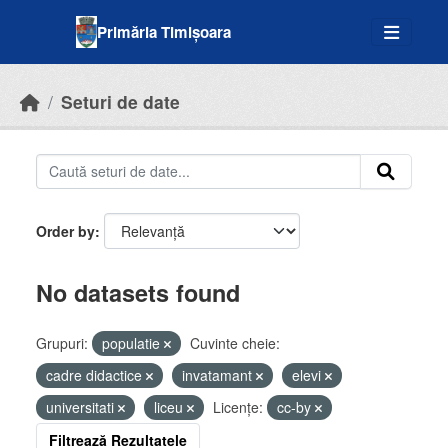
Skip to main content
Primăria Timișoara
Seturi de date
Order by
No datasets found
Grupuri:
populatie
Cuvinte cheie:
cadre didactice
invatamant
elevi
universitati
liceu
Licenţe:
cc-by
Filtrează Rezultatele