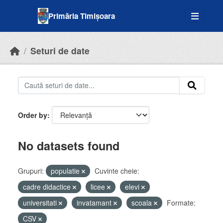
Skip to main content
Primăria Timișoara
Seturi de date
Order by
No datasets found
Grupuri:
populatie
Cuvinte cheie:
cadre didactice
licee
elevi
universitati
invatamant
scoala
Formate:
CSV