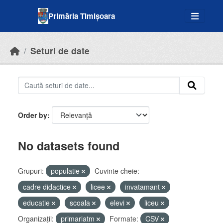
Skip to main content
Primăria Timișoara
Seturi de date
Order by
No datasets found
Grupuri:
populatie
Cuvinte cheie:
cadre didactice
licee
invatamant
educatie
scoala
elevi
liceu
Organizații:
primariatm
Formate:
CSV