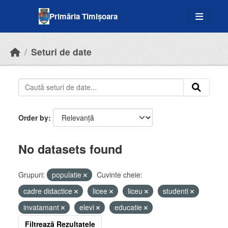
Skip to main content
Primăria Timișoara
Seturi de date
Order by
No datasets found
Grupuri:
populatie
Cuvinte cheie:
cadre didactice
licee
liceu
studenti
invatamant
elevi
educatie
Filtrează Rezultatele