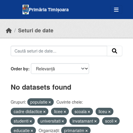
Skip to main content
Primăria Timișoara
Seturi de date
Order by
No datasets found
Grupuri:
populatie
Cuvinte cheie:
cadre didactice
licee
scoala
liceu
studenti
universitati
invatamant
scoli
educatie
Organizații:
primariatm