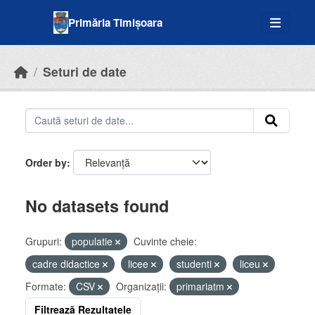
Skip to main content
Primăria Timișoara
Seturi de date
Order by
No datasets found
Grupuri:
populatie
Cuvinte cheie:
cadre didactice
licee
studenti
liceu
Formate:
CSV
Organizații:
primariatm
Filtrează Rezultatele