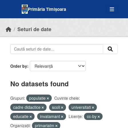
Skip to main content
Primăria Timișoara
Seturi de date
Order by
No datasets found
Grupuri:
populatie
Cuvinte cheie:
cadre didactice
scoli
universitati
educatie
invatamant
Licenţe:
cc-by
Organizații:
primariatm