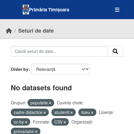
Skip to main content
Primăria Timișoara
Seturi de date
Order by
No datasets found
Grupuri:
populatie
Cuvinte cheie:
cadre didactice
studenti
liceu
Licenţe:
cc-by
Formate:
CSV
Organizații:
primariatm