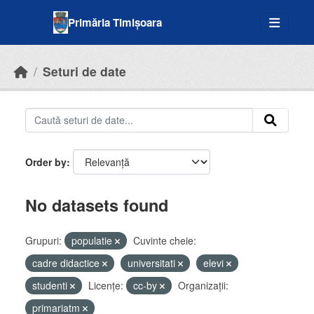
Skip to main content
Primăria Timișoara
Seturi de date
Order by
No datasets found
Grupuri:
populatie
Cuvinte cheie:
cadre didactice
universitati
elevi
studenti
Licenţe:
cc-by
Organizații:
primariatm