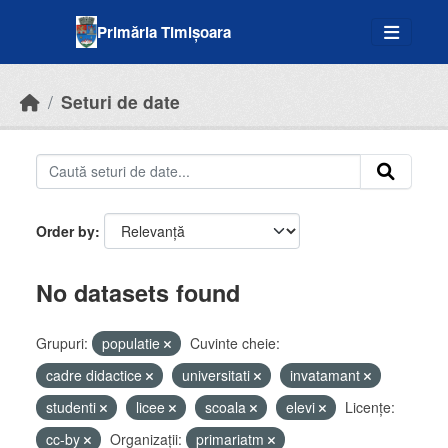
Skip to main content
Primăria Timișoara
Seturi de date
Order by
No datasets found
Grupuri:
populatie
Cuvinte cheie:
cadre didactice
universitati
invatamant
studenti
licee
scoala
elevi
Licenţe:
cc-by
Organizații:
primariatm