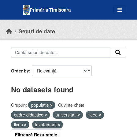
Skip to main content
Primăria Timișoara
Seturi de date
Order by
No datasets found
Grupuri:
populatie
Cuvinte cheie:
cadre didactice
universitati
licee
liceu
invatamant
Filtrează Rezultatele