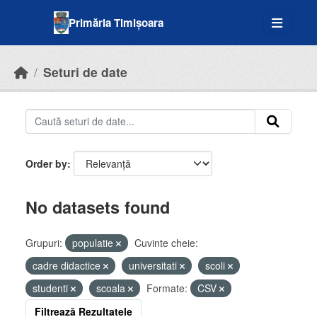
Skip to main content
Primăria Timișoara
Seturi de date
Order by
No datasets found
Grupuri:
populatie
Cuvinte cheie:
cadre didactice
universitati
scoli
studenti
scoala
Formate:
CSV
Filtrează Rezultatele