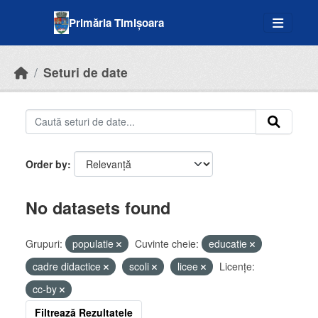
Skip to main content
Primăria Timișoara
Seturi de date
Order by
No datasets found
Grupuri:
populatie
Cuvinte cheie:
educatie
cadre didactice
scoli
licee
Licenţe:
cc-by
Filtrează Rezultatele