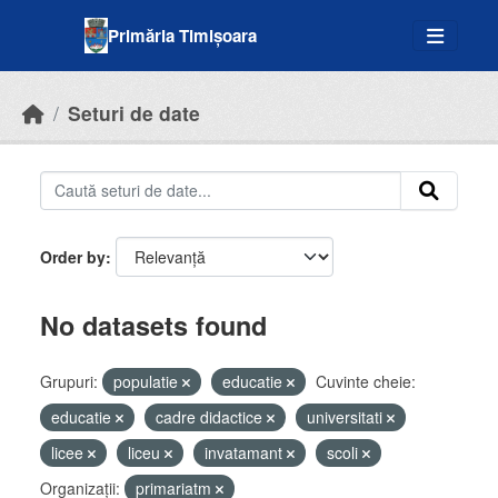
Skip to main content
Primăria Timișoara
Seturi de date
Order by
No datasets found
Grupuri:
populatie
educatie
Cuvinte cheie:
educatie
cadre didactice
universitati
licee
liceu
invatamant
scoli
Organizații:
primariatm