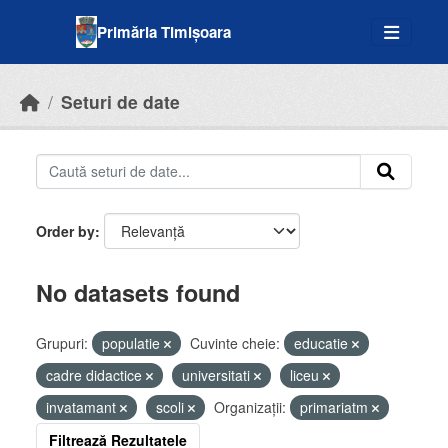
Skip to main content
Primăria Timișoara
Seturi de date
Order by
No datasets found
Grupuri:
populatie
Cuvinte cheie:
educatie
cadre didactice
universitati
liceu
invatamant
scoli
Organizații:
primariatm
Filtrează Rezultatele