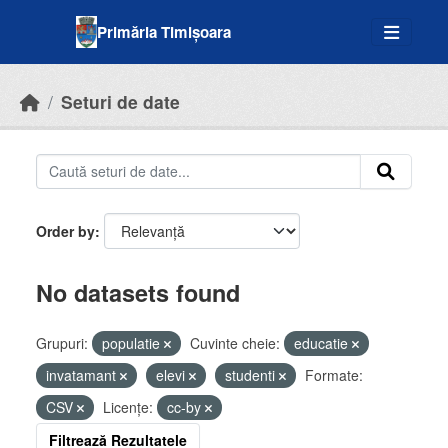
Skip to main content
Primăria Timișoara
Seturi de date
Order by
No datasets found
Grupuri:
populatie
Cuvinte cheie:
educatie
invatamant
elevi
studenti
Formate:
CSV
Licenţe:
cc-by
Filtrează Rezultatele