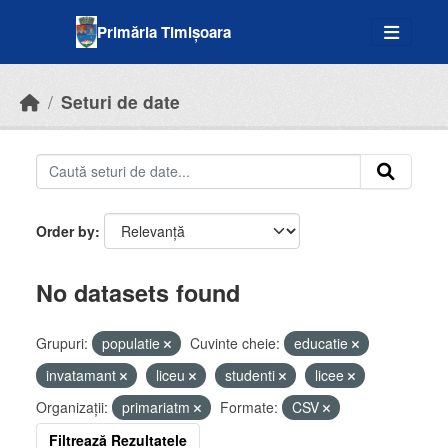
Skip to main content
Primăria Timișoara
Seturi de date
Order by
No datasets found
Grupuri:
populatie
Cuvinte cheie:
educatie
invatamant
liceu
studenti
licee
Organizații:
primariatm
Formate:
CSV
Filtrează Rezultatele