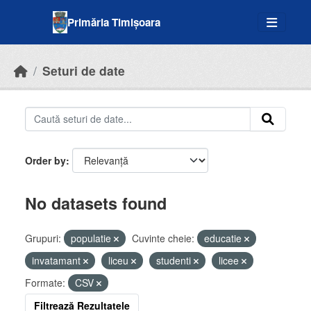
Skip to main content
Primăria Timișoara
Seturi de date
Order by
No datasets found
Grupuri:
populatie
Cuvinte cheie:
educatie
invatamant
liceu
studenti
licee
Formate:
CSV
Filtrează Rezultatele