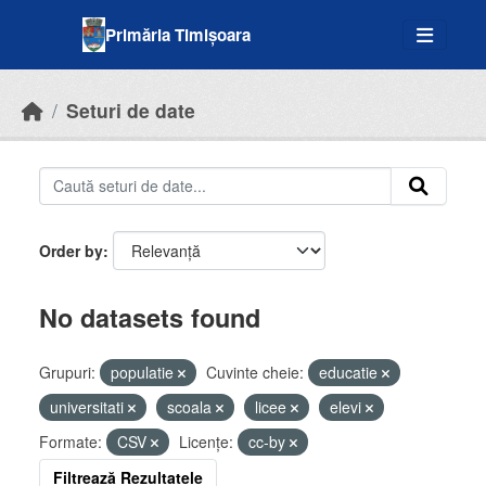
Skip to main content
Primăria Timișoara
Seturi de date
Order by
No datasets found
Grupuri:
populatie
Cuvinte cheie:
educatie
universitati
scoala
licee
elevi
Formate:
CSV
Licenţe:
cc-by
Filtrează Rezultatele