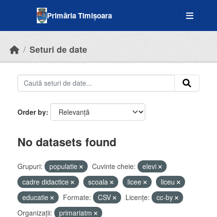
Skip to main content
Primăria Timișoara
Seturi de date
Order by
No datasets found
Grupuri:
populatie
Cuvinte cheie:
elevi
cadre didactice
scoala
licee
liceu
educatie
Formate:
CSV
Licenţe:
cc-by
Organizații:
primariatm