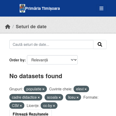
Skip to main content
Primăria Timișoara
Seturi de date
Order by
No datasets found
Grupuri:
populatie
Cuvinte cheie:
elevi
cadre didactice
scoala
liceu
Formate:
CSV
Licenţe:
cc-by
Filtrează Rezultatele