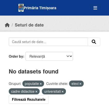
Skip to main content
Primăria Timișoara
Seturi de date
Order by
No datasets found
Grupuri:
populatie
Cuvinte cheie:
elevi
cadre didactice
universitati
Filtrează Rezultatele