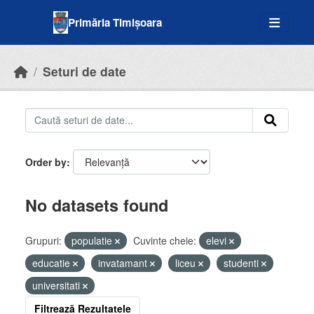
Skip to main content
Primăria Timișoara
Seturi de date
Order by
No datasets found
Grupuri:
populatie
Cuvinte cheie:
elevi
educatie
invatamant
liceu
studenti
universitati
Filtrează Rezultatele