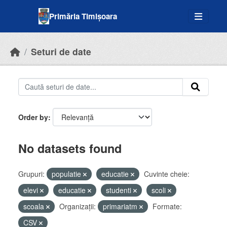
Skip to main content
Primăria Timișoara
Seturi de date
Order by
No datasets found
Grupuri:
populatie
educatie
Cuvinte cheie:
elevi
educatie
studenti
scoli
scoala
Organizații:
primariatm
Formate:
CSV