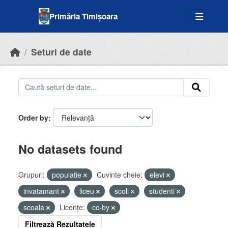
Skip to main content
Primăria Timișoara
Seturi de date
Order by
No datasets found
Grupuri:
populatie
Cuvinte cheie:
elevi
invatamant
liceu
scoli
studenti
scoala
Licenţe:
cc-by
Filtrează Rezultatele