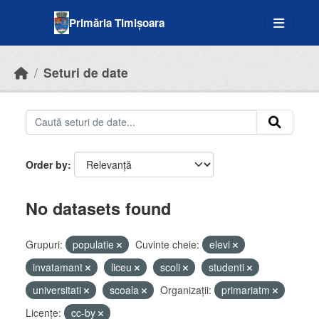
Skip to main content
Primăria Timișoara
Seturi de date
Order by
No datasets found
Grupuri:
populatie
Cuvinte cheie:
elevi
invatamant
liceu
scoli
studenti
universitati
scoala
Organizații:
primariatm
Licenţe:
cc-by