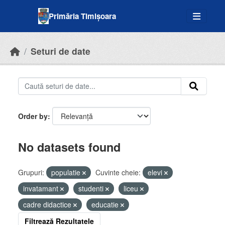
Skip to main content
Primăria Timișoara
Seturi de date
Order by
No datasets found
Grupuri:
populatie
Cuvinte cheie:
elevi
invatamant
studenti
liceu
cadre didactice
educatie
Filtrează Rezultatele