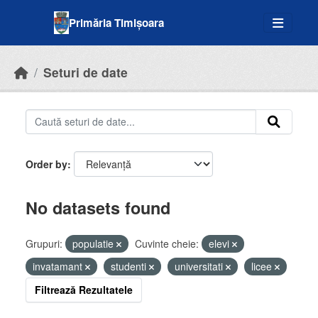
Skip to main content
Primăria Timișoara
Seturi de date
Order by
No datasets found
Grupuri:
populatie
Cuvinte cheie:
elevi
invatamant
studenti
universitati
licee
Filtrează Rezultatele