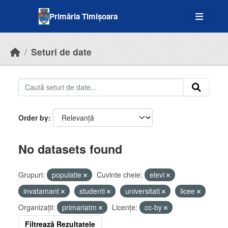
Skip to main content
Primăria Timișoara
Seturi de date
Order by
No datasets found
Grupuri:
populatie
Cuvinte cheie:
elevi
invatamant
studenti
universitati
licee
Organizații:
primariatm
Licenţe:
cc-by
Filtrează Rezultatele