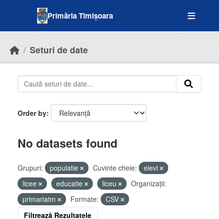
Skip to main content
Primăria Timișoara
Seturi de date
Order by
No datasets found
Grupuri:
populatie
Cuvinte cheie:
elevi
licee
educatie
liceu
Organizații:
primariatm
Formate:
CSV
Filtrează Rezultatele